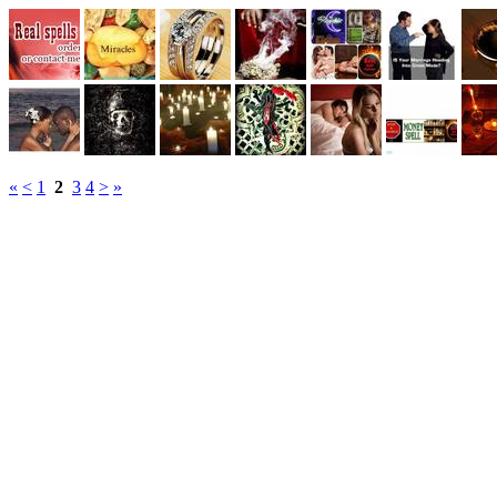
«
<
1
2
3
4
>
»